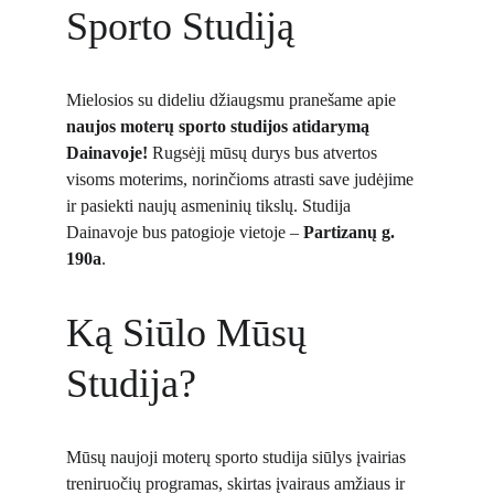
Sporto Studiją
Mielosios su dideliu džiaugsmu pranešame apie 
naujos moterų sporto studijos atidarymą 
Dainavoje! 
Rugsėjį mūsų durys bus atvertos 
visoms moterims, norinčioms atrasti save judėjime 
ir pasiekti naujų asmeninių tikslų. Studija 
Dainavoje bus patogioje vietoje – 
Partizanų g. 
190a
. 
Ką Siūlo Mūsų 
Studija?
Mūsų naujoji moterų sporto studija siūlys įvairias 
treniruočių programas, skirtas įvairaus amžiaus ir 