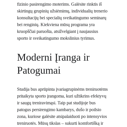
fizinio pasirengimo moterims. Galėsite rinktis iš 
skirtingų grupinių užsiėmimų, individualių trenerio 
konsultacijų bei specialių sveikatingumo seminarų 
bei renginių. Kiekviena mūsų programa yra 
kruopščiai paruošta, atsižvelgiant į naujausius 
sporto ir sveikatingumo mokslinius tyrimus.
Moderni Įranga ir 
Patogumai
Studija bus aprūpinta įvariagrupinėms treniruotėms 
pritaikyta sporto įrangoma, kuri užtikrins efektyvų 
ir saugų treniravimąsi. Taip pat studijoje bus 
patogus persirengimo kambarys, dušo ir poilsio 
zona, kuriose galėsite atsipalaiduoti po intensyvios 
treniruotės. Mūsų tikslas – sukurti komfortišką ir 